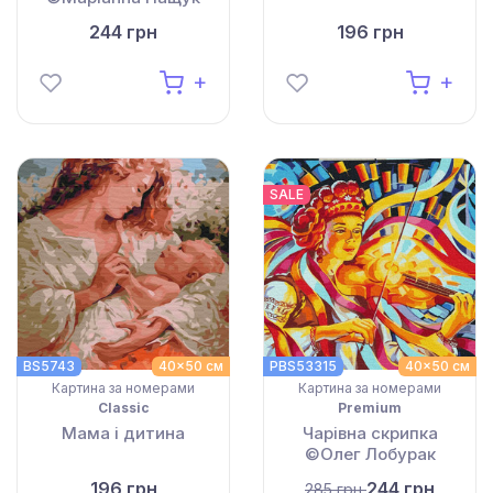
244 грн
196 грн
SALE
BS5743
40x50 см
PBS53315
40x50 см
Картина за номерами
Картина за номерами
Classic
Premium
Мама і дитина
Чарівна скрипка
©Олег Лобурак
196 грн
244 грн
285 грн