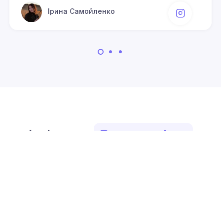
Ірина Самойленко
Instagram
@mono_art_ua