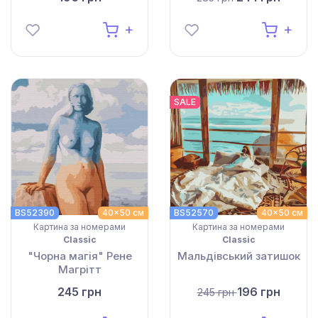
SALE
BS52390
40x50 см
BS52570
40x50 см
Картина за номерами
Картина за номерами
Classic
Classic
"Чорна магія" Рене
Мальдівський затишок
Магрітт
245 грн
196 грн
245 грн