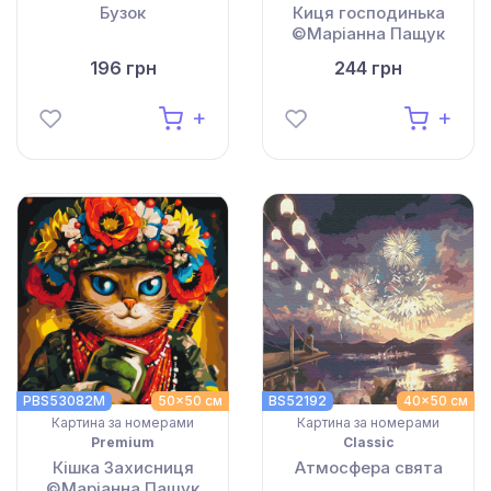
Бузок
Киця господинька
©Маріанна Пащук
196 грн
244 грн
PBS53082M
50x50 см
BS52192
40x50 см
Картина за номерами
Картина за номерами
Premium
Classic
Кішка Захисниця
Атмосфера свята
©Маріанна Пащук