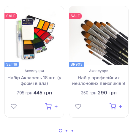
SALE
SALE
SET18
BR903
Аксесуари
Аксесуари
Набір Акварель 18 шт. (у
Набір професійних
формі віяла)
нейлонових пензликів 9
шт. (чорні з срібними
445 грн
290 грн
795 грн
350 грн
вставками)