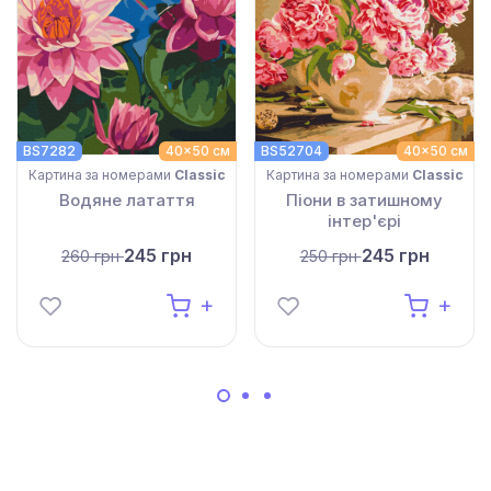
BS7282
40x50 см
BS52704
40x50 см
Картина за номерами
Classic
Картина за номерами
Classic
Водяне латаття
Піони в затишному
інтер'єрі
245 грн
245 грн
260 грн
250 грн