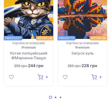
PBS53237
40x50 см
PBS29713
40x50 см
Картина за номерами
Картина за номерами
Premium
Premium
Котик поліцейський
Запуск куль
©Маріанна Пащук
244 грн
228 грн
305 грн
285 грн