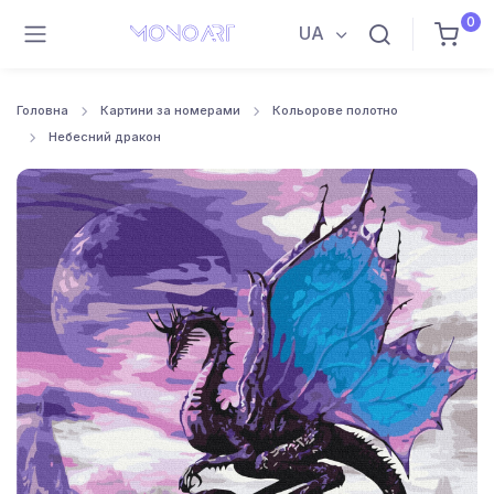
0
UA
Головна
Картини за номерами
Кольорове полотно
Небесний дракон