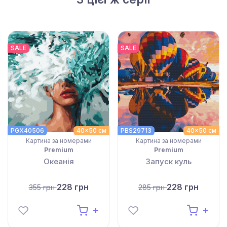
SALE
SALE
PGX40506
40x50 см
PBS29713
40x50 см
Картина за номерами
Картина за номерами
Premium
Premium
Океанія
Запуск куль
228 грн
228 грн
355 грн
285 грн