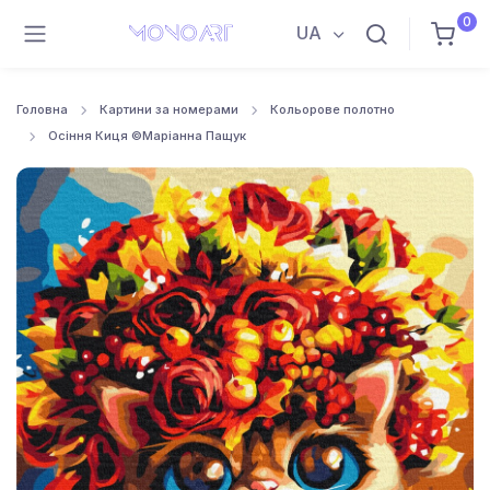
0
UA
Головна
Картини за номерами
Кольорове полотно
Осіння Киця ©Маріанна Пащук