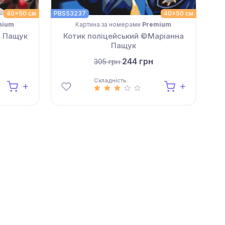
40x50 см
PBS53237
40x50 см
PBS
mium
Картина за номерами
Premium
а Пащук
Котик поліцейський ©Маріанна
Ч
Пащук
244 грн
305 грн
Складність: