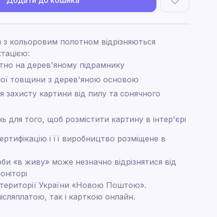
Додати до кошика
 з кольоровим полотном відрізняються
тацією:
тно на дерев'яному підрамнику
ної товщини з дерев'яною основою
я захисту картини від пилу та сонячного
нь для того, щоб розмістити картину в інтер'єрі
ртифікацію і її виробництво розміщене в
рби «в живу» може незначно відрізнятися від
оніторі
 території України «Новою Поштою».
ісляплатою, так і карткою онлайн.