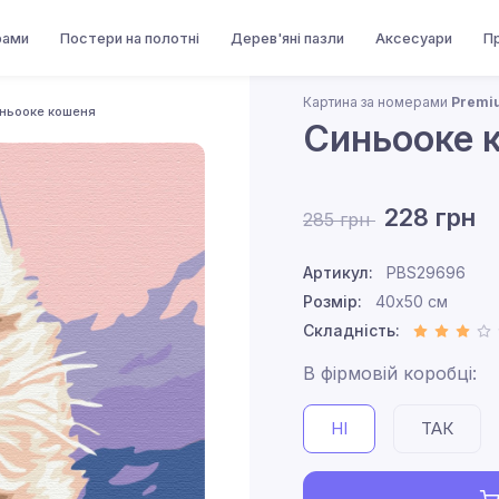
рами
Постери на полотні
Дерев'яні пазли
Аксесуари
П
Картина за номерами
Premi
ньооке кошеня
Синьооке 
228 грн
285 грн
Артикул:
PBS29696
Розмір:
40x50 см
Складність:
В фірмовій коробці:
НІ
ТАК