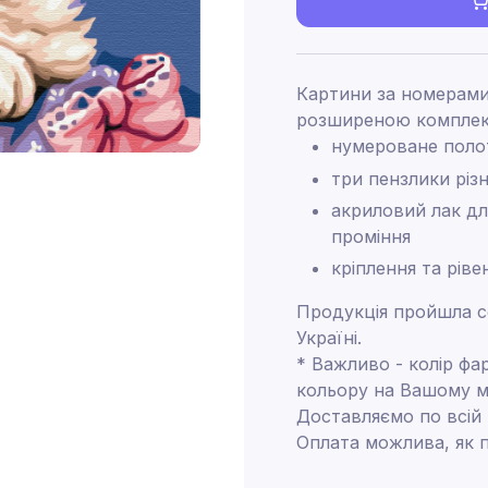
Картини за номерами
розширеною комплек
нумероване поло
три пензлики різ
акриловий лак дл
проміння
кріплення та ріве
Продукція пройшла се
Україні.
* Важливо - колір фа
кольору на Вашому м
Доставляємо по всій
Оплата можлива, як п