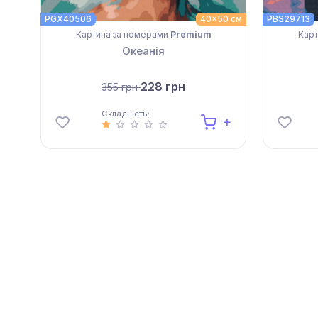
PGX40506
40x50 см
PBS29713
Картина за номерами
Premium
Карт
Океанія
228 грн
355 грн
Складність: