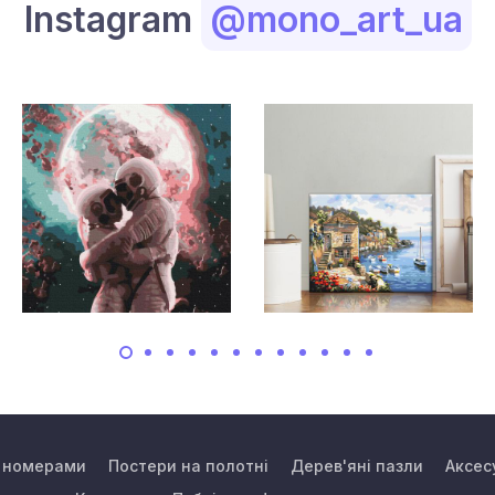
Instagram
@mono_art_ua
а номерами
Постери на полотні
Дерев'яні пазли
Аксес