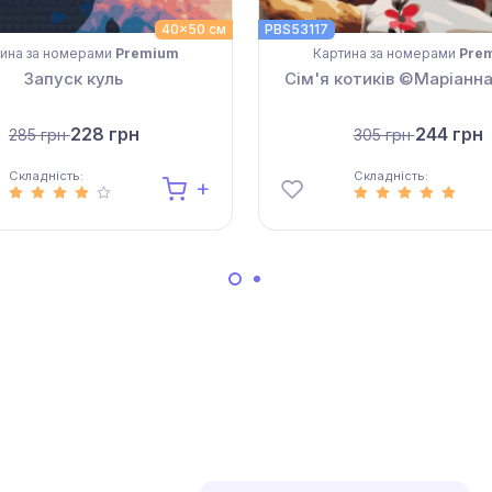
40x50 см
PBS53117
ина за номерами
Premium
Картина за номерами
Pre
Запуск куль
Сім'я котиків ©Маріанн
228 грн
244 грн
285 грн
305 грн
Складність:
Складність: