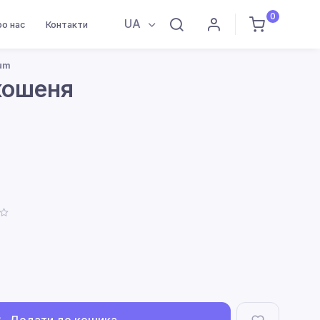
0
UA
ро нас
Контакти
um
кошеня