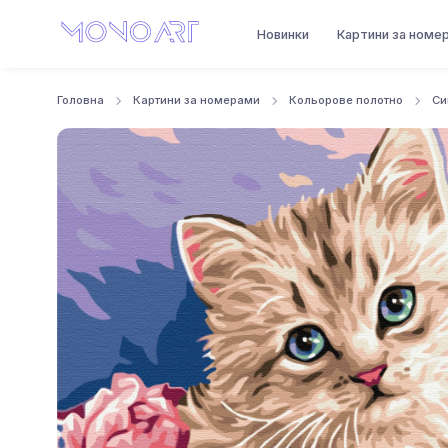
Новинки
Картини за номе
Головна
Картини за номерами
Кольорове полотно
Си