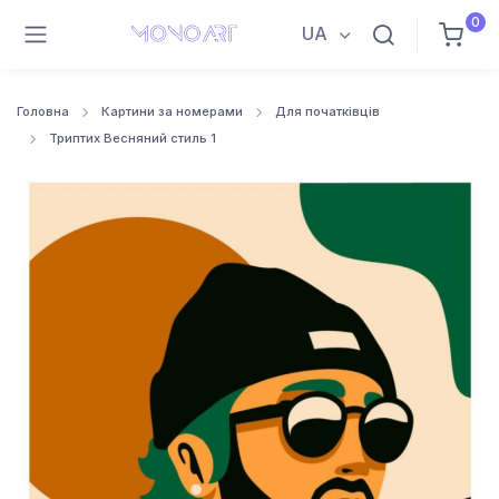
0
UA
Головна
Картини за номерами
Для початківців
Триптих Весняний стиль 1