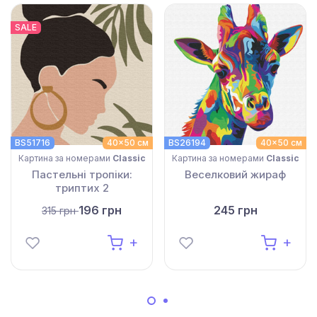
SALE
BS51716
40x50 см
BS26194
40x50 см
Картина за номерами
Classic
Картина за номерами
Classic
Пастельні тропіки:
Веселковий жираф
триптих 2
196 грн
245 грн
315 грн