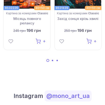
BS32226
40x50 см
BS31439
40x50 см
Картина за номерами
Classic
Картина за номерами
Classic
Місяць повного
Захід сонця крізь хвилі
релаксу
196 грн
196 грн
245 грн
250 грн
Instagram
@mono_art_ua