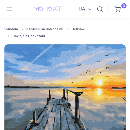
0
UA
Головна
Картини за номерами
Пейзажі
Захід біля пристані