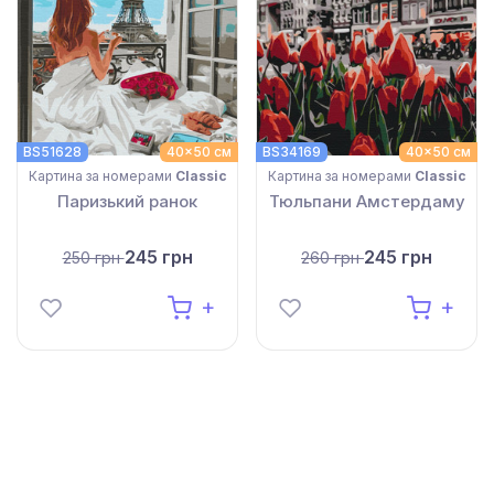
BS51628
40x50 см
BS34169
40x50 см
Картина за номерами
Classic
Картина за номерами
Classic
Паризький ранок
Тюльпани Амстердаму
245 грн
245 грн
250 грн
260 грн