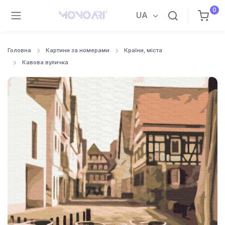
0
UA
Головна
Картини за номерами
Країни, міста
Кавова вуличка