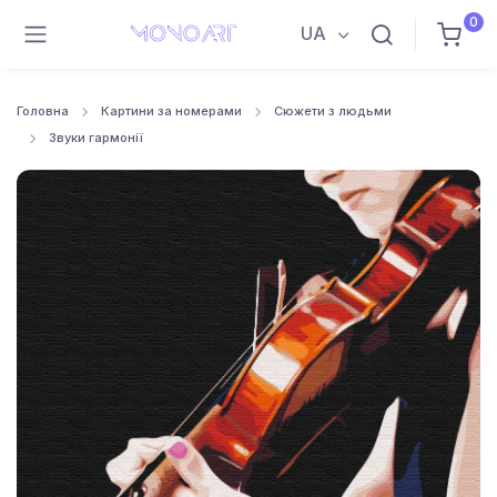
0
UA
Головна
Картини за номерами
Сюжети з людьми
Звуки гармонії