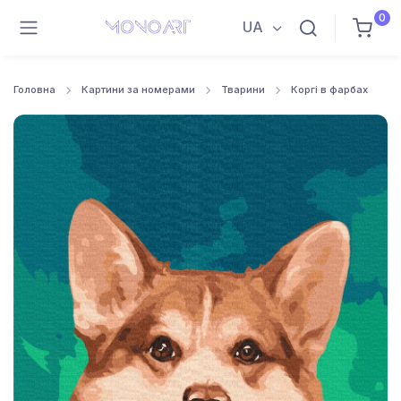
0
UA
Головна
Картини за номерами
Тварини
Коргі в фарбах