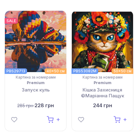
SALE
PBS29713
40x50 см
PBS53082M
50x50 см
Картина за номерами
Картина за номерами
Premium
Premium
Запуск куль
Кішка Захисниця
©Маріанна Пащук
228 грн
244 грн
285 грн