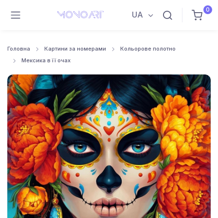
0
UA
Головна
Картини за номерами
Кольорове полотно
Мексика в її очах