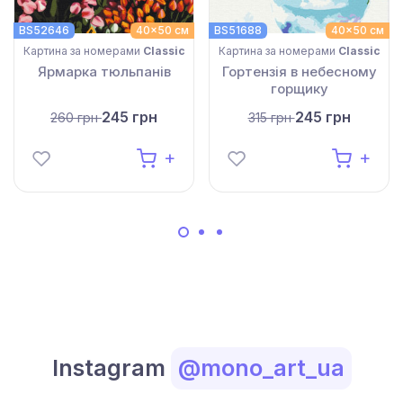
BS52646
40x50 см
BS51688
40x50 см
Картина за номерами
Classic
Картина за номерами
Classic
Ярмарка тюльпанів
Гортензія в небесному
горщику
245 грн
245 грн
260 грн
315 грн
Instagram
@mono_art_ua