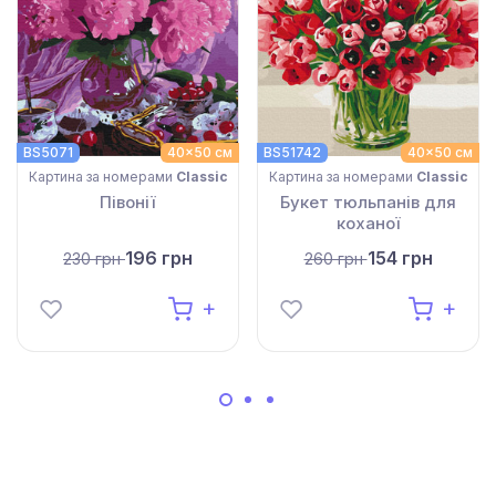
BS5071
40x50 см
BS51742
40x50 см
Картина за номерами
Classic
Картина за номерами
Classic
Півонії
Букет тюльпанів для
коханої
196 грн
154 грн
230 грн
260 грн