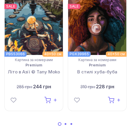
SALE
SALE
PBS53066
40x50 см
PGX39965
40x50 см
Картина за номерами
Картина за номерами
Premium
Premium
Літо в Азії © Tany Moko
В стилі хуба-буба
244 грн
228 грн
285 грн
310 грн