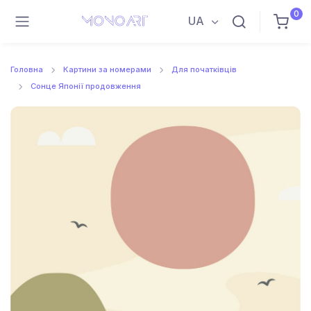
0
UA
Головна
Картини за номерами
Для початківців
Сонце Японії продовження