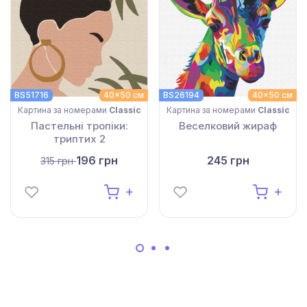
BS51716
40x50 см
BS26194
40x50 см
Картина за номерами
Classic
Картина за номерами
Classic
Пастельні тропіки:
Веселковий жираф
триптих 2
196 грн
245 грн
315 грн