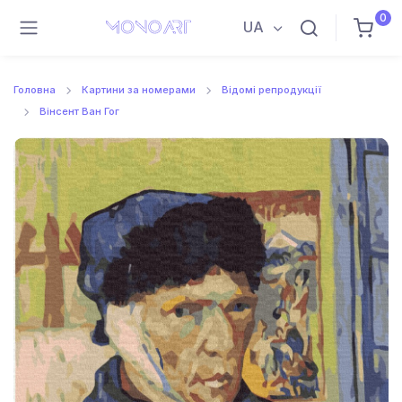
0
UA
Головна
Картини за номерами
Відомі репродукції
Вінсент Ван Гог