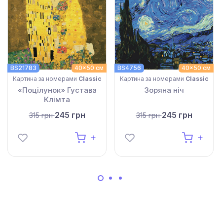
BS21783
40x50 см
BS4756
40x50 см
Картина за номерами
Classic
Картина за номерами
Classic
«Поцілунок» Густава
Зоряна ніч
Клімта
245 грн
245 грн
315 грн
315 грн