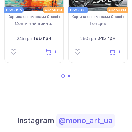
BS52196
40x50 см
BS52393
40x50 см
Картина за номерами
Classic
Картина за номерами
Classic
Сонячний причал
Гонщик
196 грн
245 грн
245 грн
260 грн
Instagram
@mono_art_ua