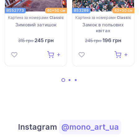
BS52773
40x50 см
BS3289
40x50 см
Картина за номерами
Classic
Картина за номерами
Classic
Зимовий затишок
Замок в польових
квітах
245 грн
196 грн
315 грн
245 грн
Instagram
@mono_art_ua