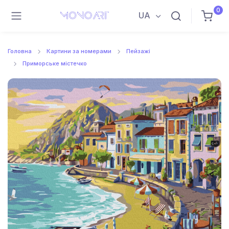
0
UA
Головна
Картини за номерами
Пейзажі
Приморське містечко