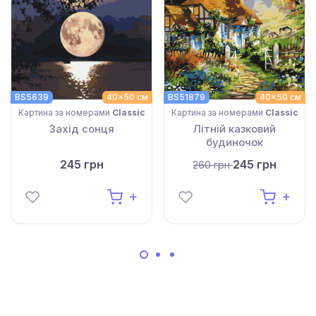
BS5639
40x50 см
BS51879
40x50 см
Картина за номерами
Classic
Картина за номерами
Classic
Захід сонця
Літній казковий
будиночок
245 грн
245 грн
260 грн