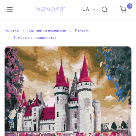
0
UA
Головна
Картини за номерами
Пейзажі
Замок в польових квітах