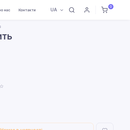
0
UA
ро нас
Контакти
c
ить