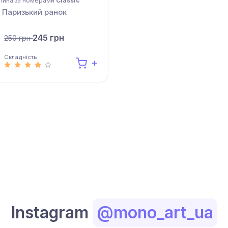
тина за номерами
Classic
Паризький ранок
245 грн
250 грн
Складність:
Instagram
@mono_art_ua