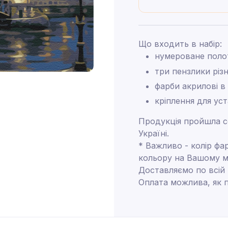
Що входить в набір:
нумероване поло
три пензлики різ
фарби акрилові в
кріплення для ус
Продукція пройшла се
Україні.
* Важливо - колір фа
кольору на Вашому м
Доставляємо по всій
Оплата можлива, як п