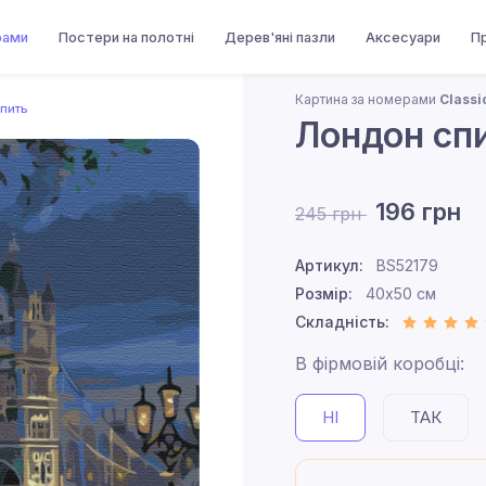
рами
Постери на полотні
Дерев'яні пазли
Аксесуари
П
Картина за номерами
Classi
пить
Лондон сп
196 грн
245 грн
Артикул:
BS52179
Розмір:
40x50 см
Складність:
В фірмовій коробці:
НІ
ТАК