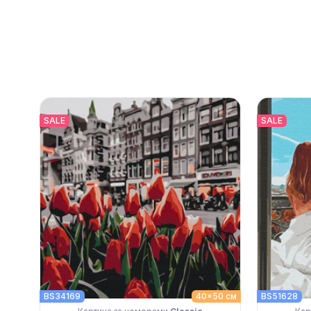
SALE
SALE
BS34169
40x50 см
BS51628