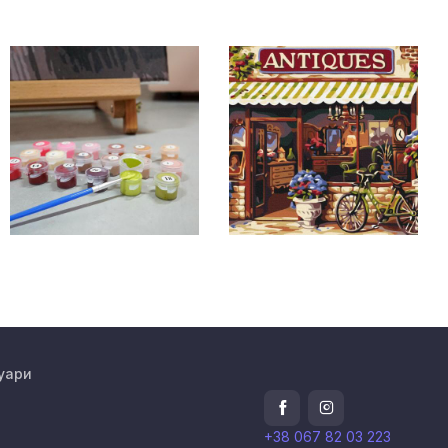
уари
+38 067 82 03 223