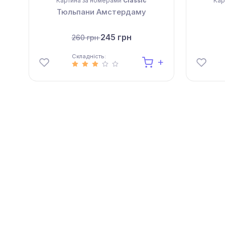
Картина за номерами
Classic
Кар
Тюльпани Амстердаму
245 грн
260 грн
Складність: