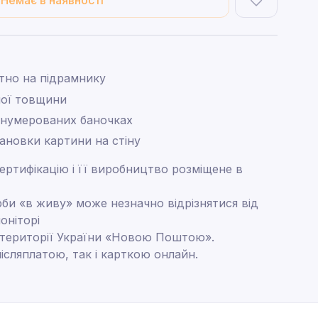
Немає в наявності
тно на підрамнику
ної товщини
 нумерованих баночках
тановки картини на стіну
ртифікацію і її виробництво розміщене в
рби «в живу» може незначно відрізнятися від
оніторі
 території України «Новою Поштою».
ісляплатою, так і карткою онлайн.