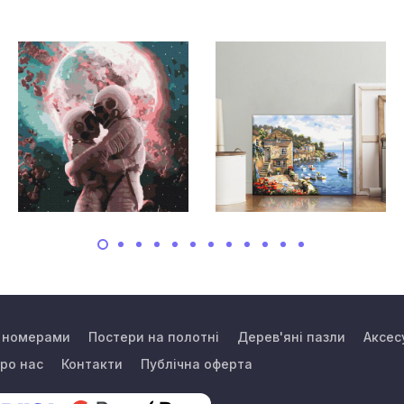
а номерами
Постери на полотні
Дерев'яні пазли
Аксес
ро нас
Контакти
Публічна оферта