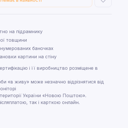
Немає в наявності
тно на підрамнику
ної товщини
 нумерованих баночках
тановки картини на стіну
ртифікацію і її виробництво розміщене в
рби «в живу» може незначно відрізнятися від
оніторі
 території України «Новою Поштою».
ісляплатою, так і карткою онлайн.