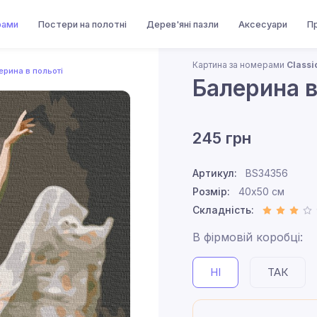
рами
Постери на полотні
Дерев'яні пазли
Аксесуари
П
Картина за номерами
Classi
ерина в польоті
Балерина в
245 грн
Артикул:
BS34356
Розмір:
40x50 см
Складність:
В фірмовій коробці:
НІ
ТАК