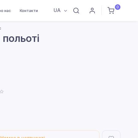
0
UA
ро нас
Контакти
c
 польоті