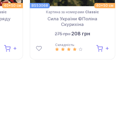
40x50 см
BS53068
40x50 см
BS3
ssic
Картина за номерами
Classic
 ряду
Сила України ©Поліна
Скурихіна
208 грн
275 грн
Складність: