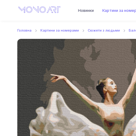
Новинки
Картини за номе
Головна
Картини за номерами
Сюжети з людьми
Бал