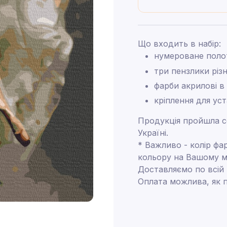
Що входить в набір:
нумероване поло
три пензлики різ
фарби акрилові в
кріплення для ус
Продукція пройшла се
Україні.
* Важливо - колір фа
кольору на Вашому м
Доставляємо по всій
Оплата можлива, як п