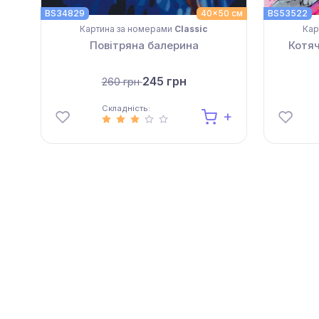
BS34829
40x50 см
BS53522
Картина за номерами
Classic
Кар
Повітряна балерина
Котяч
245 грн
260 грн
Складність: