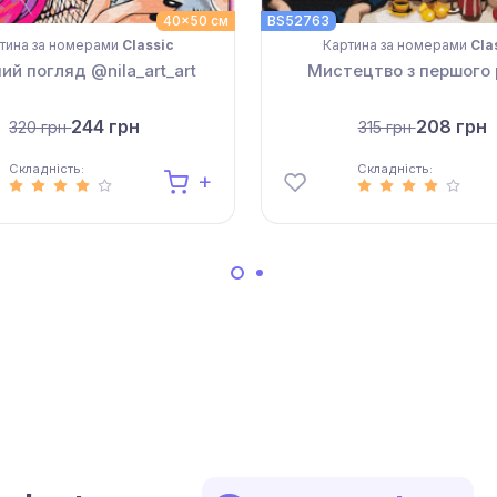
40x50 см
BS52763
тина за номерами
Classic
Картина за номерами
Cla
ий погляд @nila_art_art
Мистецтво з першого
244 грн
208 грн
320 грн
315 грн
Складність:
Складність: