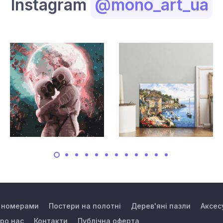
Instagram
@mono_art_ua
а номерами
Постери на полотні
Дерев'яні пазли
Аксес
ро нас
Контакти
Публічна оферта