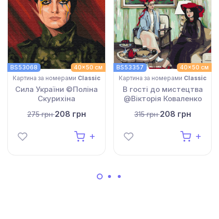
BS53068
40x50 см
BS53357
40x50 см
Картина за номерами
Classic
Картина за номерами
Classic
Сила України ©Поліна
В гості до мистецтва
Скурихіна
@Вікторія Коваленко
208 грн
208 грн
275 грн
315 грн