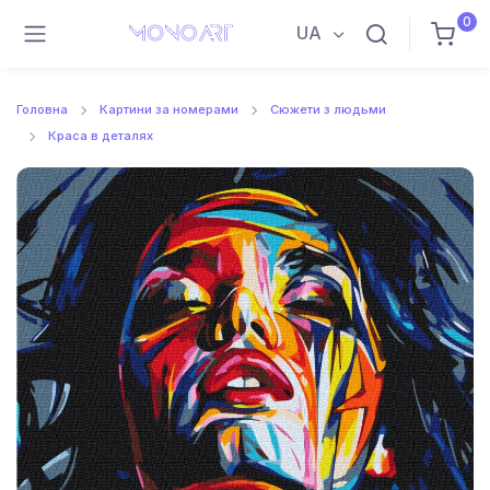
0
UA
Головна
Картини за номерами
Сюжети з людьми
Краса в деталях