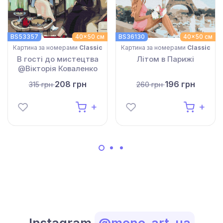
BS53357
40x50 см
BS36130
40x50 см
Картина за номерами
Classic
Картина за номерами
Classic
В гості до мистецтва
Літом в Парижі
@Вікторія Коваленко
208 грн
196 грн
315 грн
260 грн
Instagram
@mono_art_ua