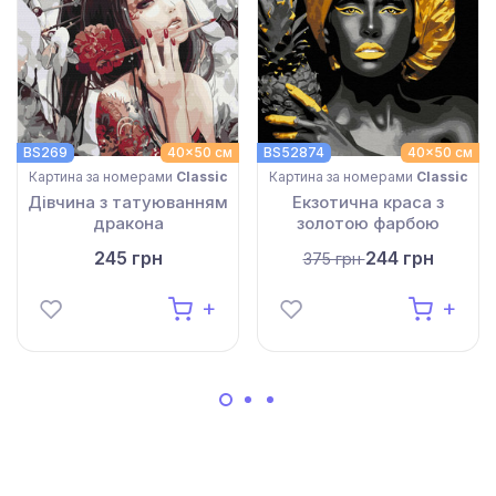
BS269
40x50 см
BS52874
40x50 см
Картина за номерами
Classic
Картина за номерами
Classic
Дівчина з татуюванням
Екзотична краса з
дракона
золотою фарбою
245 грн
244 грн
375 грн