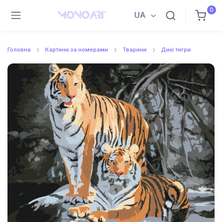
0
UA
Головна
Картини за номерами
Тварини
Дикі тигри