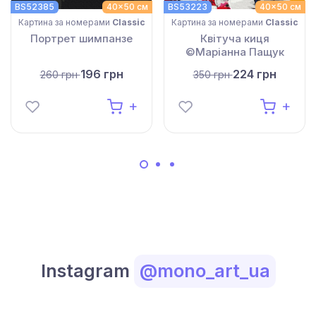
BS52385
40x50 см
BS53223
40x50 см
Картина за номерами
Classic
Картина за номерами
Classic
Портрет шимпанзе
Квітуча киця
©Маріанна Пащук
196 грн
224 грн
260 грн
350 грн
Instagram
@mono_art_ua