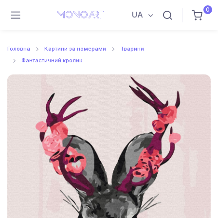
0
UA
Головна
Картини за номерами
Тварини
Фантастичний кролик