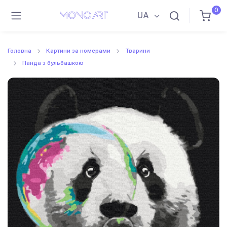
0
UA
Головна
Картини за номерами
Тварини
Панда з бульбашкою