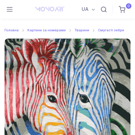
0
UA
Головна
Картини за номерами
Тварини
Смугасті зебри